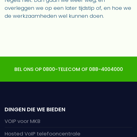
regels niet. Dan gaan we weer weg, en
overleggen we op een later tijdstip of, en hoe we
de werkzaamheden wel kunnen doen.
BEL ONS OP 0800-TELECOM OF 088-4004000
DINGEN DIE WE BIEDEN
VOIP voor MKB
Hosted VoIP telefooncentrale