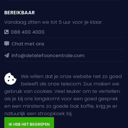
BEREIKBAAR
Vandaag zitten we tot 5 uur voor je klaar.
088 400 4000
Chat met ons
info@detelefooncentrale.com
JE KUNT ONS OOK VINDEN OP
We willen dat je onze website net zo goed
beleeft als onze telecom. Dus maken we
gebruik van cookies. Veel leuker om te vertellen:
als je bij ons langskomt voor een goed gesprek
en een minstens zo goede bak koffie, krijg je er
natuurlijk een stroopkoek bij.
Ecniv Concepts BV
Copyright © 2026
IK HEB HET BEGREPEN